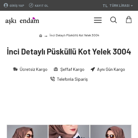
TL
TÜRK LIRASI
GIRIŞ YAP
KAYIT OL
İnci Detaylı Püsküllü Kot Yelek 3004
İnci Detaylı Püsküllü Kot Yelek 3004
Ücretsiz Kargo
Şeffaf Kargo
Aynı Gün Kargo
Telefonla Sipariş