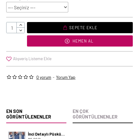
SEPETE EKLE
HEMEN AL
Alışveriş Listeme Ekle
0 yorum
-
Yorum Yap
EN SON
EN ÇOK
GÖRÜNTÜLENENLER
GÖRÜNTÜLENENLER
İnci Detaylı Püsküllü Kot Yelek 3004